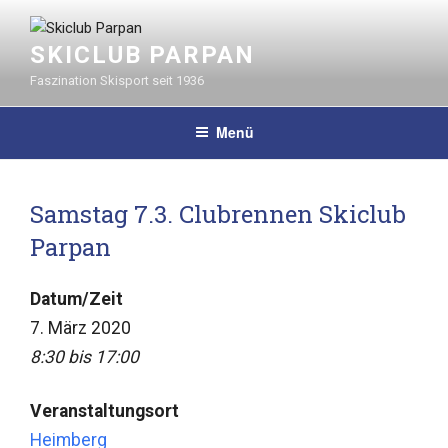
Zum
Inhalt
SKICLUB PARPAN
springen
Faszination Skisport seit 1936
Menü
Samstag 7.3. Clubrennen Skiclub
Parpan
Datum/Zeit
7. März 2020
8:30 bis 17:00
Veranstaltungsort
Heimberg