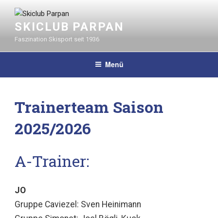
Zum
Inhalt
SKICLUB PARPAN
springen
Faszination Skisport seit 1936
Menü
Trainerteam Saison
2025/2026
A-Trainer:
JO
Gruppe Caviezel: Sven Heinimann