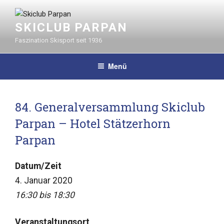
Zum
Inhalt
SKICLUB PARPAN
springen
Faszination Skisport seit 1936
Menü
84. Generalversammlung Skiclub
Parpan – Hotel Stätzerhorn
Parpan
Datum/Zeit
4. Januar 2020
16:30 bis 18:30
Veranstaltungsort