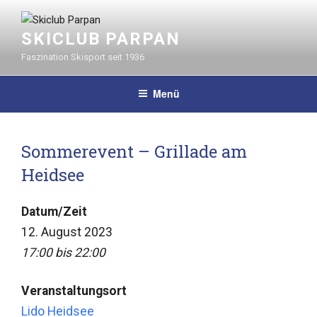
Zum
Inhalt
SKICLUB PARPAN
springen
Faszination Skisport seit 1936
Menü
Sommerevent – Grillade am
Heidsee
Datum/Zeit
12. August 2023
17:00 bis 22:00
Veranstaltungsort
Lido Heidsee