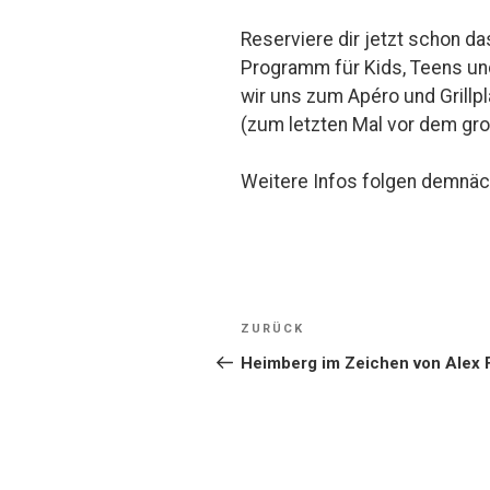
Reserviere dir jetzt schon da
Programm für Kids, Teens un
wir uns zum Apéro und Grill
(zum letzten Mal vor dem gr
Weitere Infos folgen demnäc
Beitragsnaviga
Vorheriger
ZURÜCK
Beitrag
Heimberg im Zeichen von Alex 