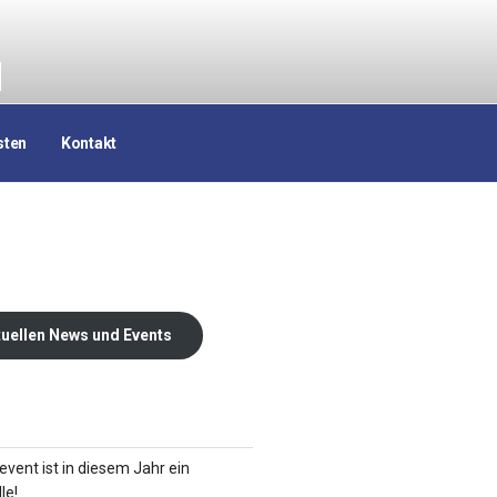
N
sten
Kontakt
tuellen News und Events
ent ist in diesem Jahr ein
le!