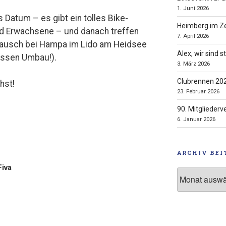
1. Juni 2026
s Datum – es gibt ein tolles Bike-
Heimberg im Ze
d Erwachsene – und danach treffen
7. April 2026
plausch bei Hampa im Lido am Heidsee
Alex, wir sind s
ossen Umbau!).
3. März 2026
Clubrennen 20
hst!
23. Februar 2026
90. Mitglieder
6. Januar 2026
tion
ARCHIV BEI
Fiva
Archiv
Beiträge