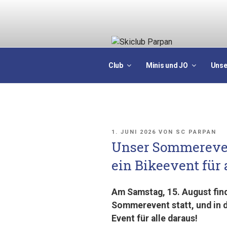
Zum
Inhalt
springen
Club
Minis und JO
Unse
VERÖFFENTLICHT
1. JUNI 2026
VON
SC PARPAN
AM
Unser Sommereven
ein Bikeevent für a
Am Samstag, 15. August find
Sommerevent statt, und in 
Event für alle daraus!