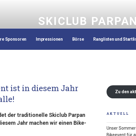
SKICLUB PARPA
Faszination Skisport seit 1936
re Sponsoren
Impressionen
Börse
Ranglisten und Startli
t ist in diesem Jahr
Zu den ak
lle!
AKTUELL
et der traditionelle Skiclub Parpan
diesem Jahr machen wir einen Bike-
Unser Sommerev
Bikeevent für al