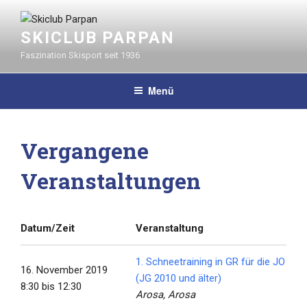
Zum
Inhalt
SKICLUB PARPAN
springen
Faszination Skisport seit 1936
Menü
Vergangene
Veranstaltungen
Datum/Zeit
Veranstaltung
1. Schneetraining in GR für die JO
16. November 2019
(JG 2010 und älter)
8:30 bis 12:30
Arosa, Arosa